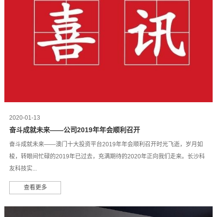
2020-01-13
奋斗成就未来——公司2019年年会顺利召开
奋斗成就未来——澳门十大投资平台2019年年会顺利召开时光飞逝，岁月如
梭，转眼间忙碌的2019年已过去，充满期待的2020年正向我们走来。长沙科
友科技实...
查看更多