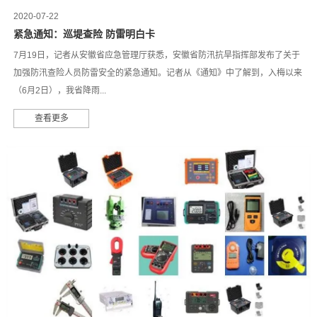
2020-07-22
紧急通知：巡堤查险 防雷明白卡
7月19日，记者从安徽省应急管理厅获悉，安徽省防汛抗旱指挥部发布了关于
加强防汛查险人员防雷安全的紧急通知。记者从《通知》中了解到，入梅以来
（6月2日），我省降雨...
查看更多