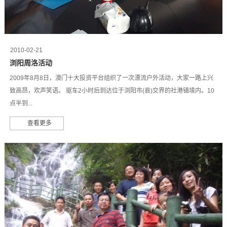
2010-02-21
浏阳周洛活动
2009年8月8日，澳门十大投资平台组织了一次漂流户外活动，大家一路上兴
致高昂，欢声笑语。 驱车2小时后到达位于浏阳市(县)交界的社港镇境内。10
点半到...
查看更多