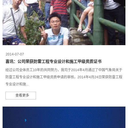
2014-07-07
喜讯：公司荣获防雷工程专业设计和施工甲级资质证书
经过公司全体员工10年的共同努力，我司于2014年4月通过了中国气象局关于
防雷工程专业设计和施工甲级资质申请的审核，2014年4月24日荣获防雷工程
专业设计和施...
查看更多