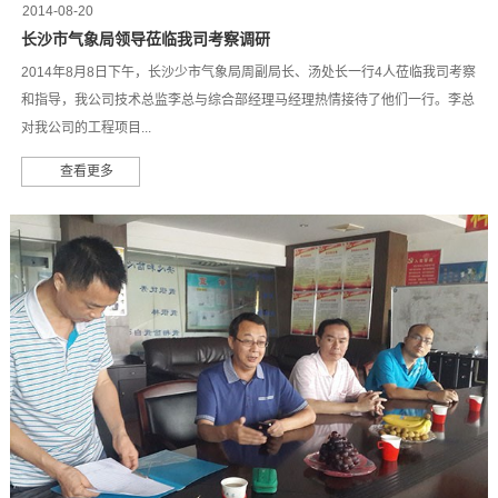
2014-08-20
长沙市气象局领导莅临我司考察调研
2014年8月8日下午，长沙少市气象局周副局长、汤处长一行4人莅临我司考察
和指导，我公司技术总监李总与综合部经理马经理热情接待了他们一行。李总
对我公司的工程项目...
查看更多