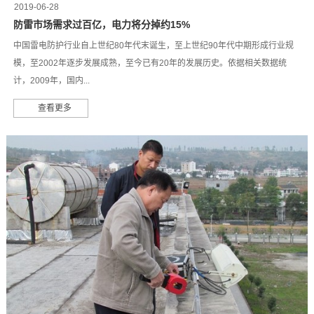
2019-06-28
防雷市场需求过百亿，电力将分掉约15%
中国雷电防护行业自上世纪80年代末诞生，至上世纪90年代中期形成行业规
模，至2002年逐步发展成熟，至今已有20年的发展历史。依据相关数据统
计，2009年，国内...
查看更多