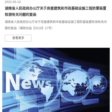
2022-05-10
湖南省人民政府办公厅关于房屋建筑和市政基础设施工程防雷装置
检测有关问题的复函
湖南省人民政府办公厅关于房屋建筑和市政基础设施工程防雷装置检测有关问
题的复函（湘政办函【2019】27号）
查看更多