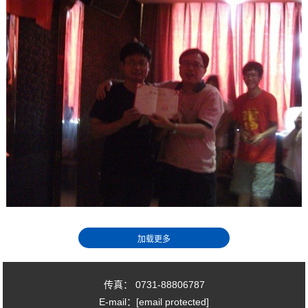
传真： 0731-88806787
E-mail：
[email protected]